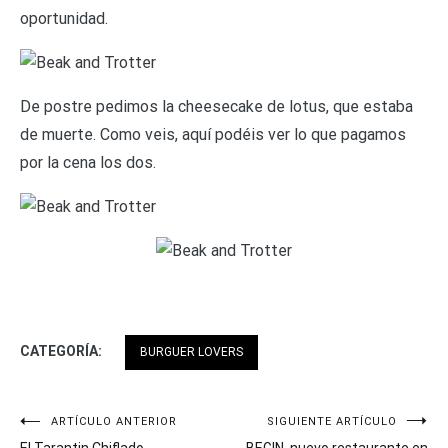
oportunidad.
De postre pedimos la cheesecake de lotus, que estaba
de muerte. Como veis, aquí podéis ver lo que pagamos
por la cena los dos.
CATEGORÍA:
BURGUER LOVERS
Navegación
ARTÍCULO ANTERIOR
SIGUIENTE ARTÍCULO
El Tarantin Chiflado
BEGIN, nuevo restaurante en