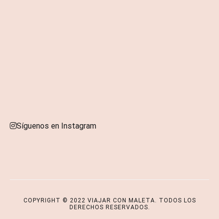
Síguenos en Instagram
Copyright © 2026
VIAJAR CON MALETA
. Todos los derechos
reservados. Tema
Cenote
de ThemeGrill. Funciona con
WordPress
.