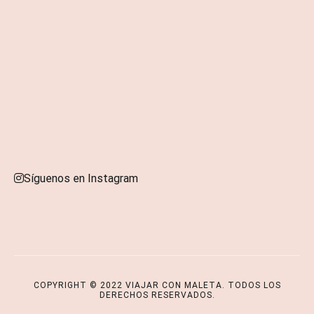
Síguenos en Instagram
Copyright © 2026
VIAJAR CON MALETA
. Todos los derechos
reservados. Tema
Cenote
de ThemeGrill. Funciona con
WordPress
.