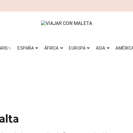
RICA
EUROPA
ASIA
AMÉRICA
IMPRESCINDIBLES
VIAJAR CON MALETA
travel blog
ARIS✨
ESPAÑA
ÁFRICA
EUROPA
ASIA
AMÉRIC
alta