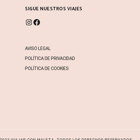
SIGUE NUESTROS VIAJES
INSTAGRAM
FACEBOOK
AVISO LEGAL
POLÍTICA DE PRIVACIDAD
POLÍTICA DE COOKIES
TA
. Todos los derechos reservados. Tema
Cenote
de ThemeGrill. Funci