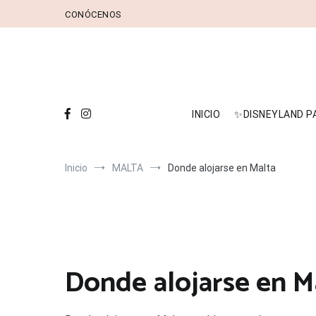
Ir
CONÓCENOS
INICIO
✨DISNEYLAND PARIS✨
ESPAÑA
ÁF
al
contenido
INICIO
✨DISNEYLAND P
Inicio
MALTA
Donde alojarse en Malta
Donde alojarse en M