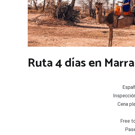
Ruta 4 días en Marrak
Españ
Inspecció
Cena pl
Free t
Pase