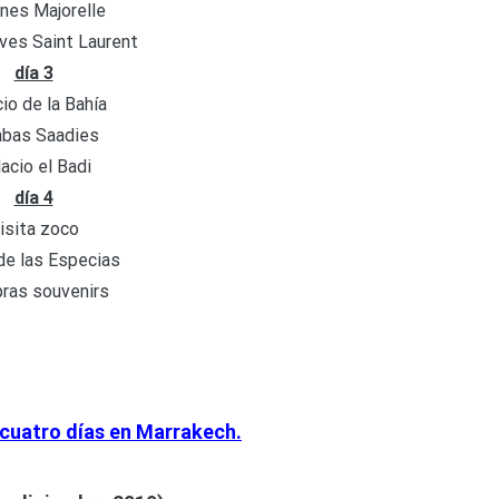
ines Majorelle
es Saint Laurent
día 3
io de la Bahía
bas Saadies
acio el Badi
día 4
isita zoco
de las Especias
ras souvenirs
 cuatro días en Marrakech.