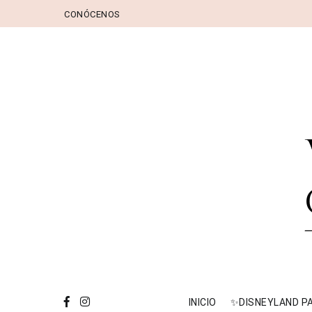
Ir
CONÓCENOS
al
contenido
VI
trav
INICIO
✨DISNEYLAND P