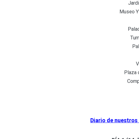
Jard
Museo Yv
Palac
Tum
Pal
V
Plaza 
Comp
Diario de nuestros