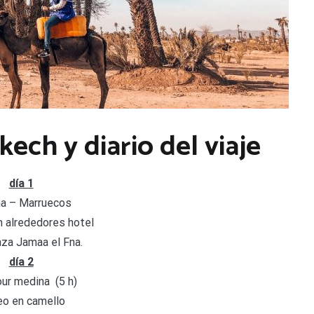
ech y diario del viaje
día 1
a – Marruecos
n alrededores hotel
aza Jamaa el Fna.
día 2
our medina (5 h)
o en camello