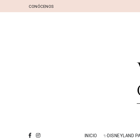
Ir
CONÓCENOS
al
contenido
VI
trav
INICIO
✨DISNEYLAND P